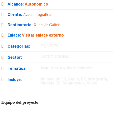
Autonómico
Alcance:
Cliente:
Azeta Infográfica
Destinatario:
Xunta de Galicia
Visitar enlace externo
Enlace:
3D
,
VIDEO
Categorías:
INSTITUCIONAL
Sector:
Arquitectura
,
Instalaciones
Temática:
Animación 3D
,
Audio
,
FX
,
Infografía
,
Incluye:
Modelo 3D
,
Soundtrack
,
Video
Equipo del proyecto