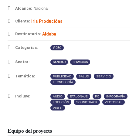
Alcance:
Nacional
Cliente:
Iris Producións
Destinatario:
Aldaba
Categorías:
VIDEO
Sector:
,
SANIDAD
SERVICIOS
Temática:
,
,
,
PUBLICIDAD
SALUD
SERVICIO
TECNOLOGÍA
Incluye:
,
,
,
,
AUDIO
ETALONAJE
FX
INFOGRAFÍA
,
,
,
LOCUCIÓN
SOUNDTRACK
VECTORIAL
VIDEO
Equipo del proyecto