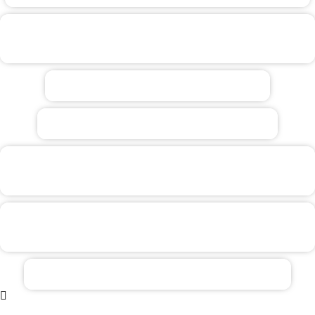
JORNADAS VIGILANCIA
TECNOLÓGICA
CAMPUS INDUSTRIAL (2022)
PROMO CAMPUS INDUSTRIAL
LONA PUBLICITARIA HOMELAND
SECURITY
CARTEL SEMINARIO DEFENSA
PERSONAL
TRÍPTICO HOMELAND SECURITY