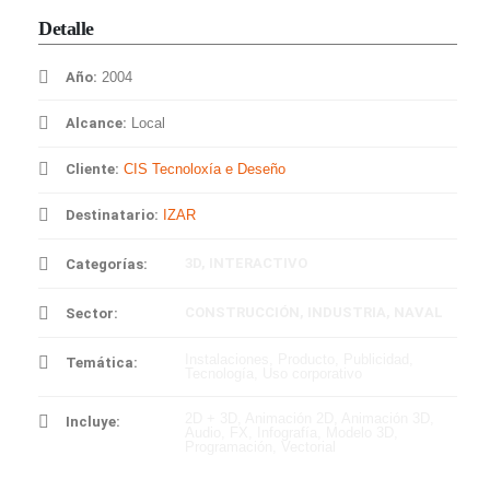
Detalle
Año:
2004
Alcance:
Local
Cliente:
CIS Tecnoloxía e Deseño
Destinatario:
IZAR
3D
,
INTERACTIVO
Categorías:
CONSTRUCCIÓN
,
INDUSTRIA
,
NAVAL
Sector:
Instalaciones
,
Producto
,
Publicidad
,
Temática:
Tecnología
,
Uso corporativo
2D + 3D
,
Animación 2D
,
Animación 3D
,
Incluye:
Audio
,
FX
,
Infografía
,
Modelo 3D
,
Programación
,
Vectorial