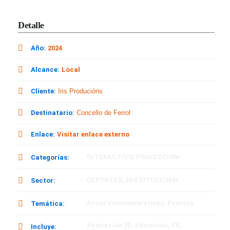
Detalle
Año:
2024
Alcance:
Local
Cliente:
Iris Producións
Destinatario:
Concello de Ferrol
Enlace:
Visitar enlace externo
INTERACTIVO
,
PROYECCIÓN
Categorías:
DEPORTES
,
INSTITUCIONAL
Sector:
Actos conmemorativos
,
Eventos
Temática:
Animación 2D
,
Filmación
,
FX
,
Incluye: