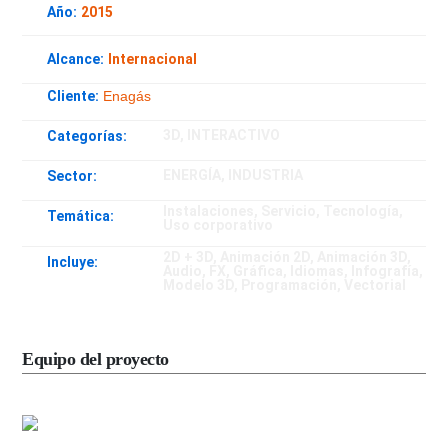
Año:
2015
Alcance:
Internacional
Cliente:
Enagás
3D
,
INTERACTIVO
Categorías:
ENERGÍA
,
INDUSTRIA
Sector:
Instalaciones
,
Servicio
,
Tecnología
,
Temática:
Uso corporativo
2D + 3D
,
Animación 2D
,
Animación 3D
,
Incluye:
Audio
,
FX
,
Gráfica
,
Idiomas
,
Infografía
,
Modelo 3D
,
Programación
,
Vectorial
Equipo del proyecto