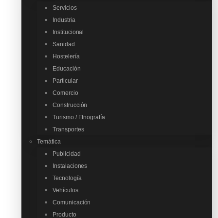
Servicios
Industria
Institucional
Sanidad
Hostelería
Educación
Particular
Comercio
Construcción
Turismo / Etnografía
Transportes
Temática
Publicidad
Instalaciones
Tecnología
Vehículos
Comunicación
Producto