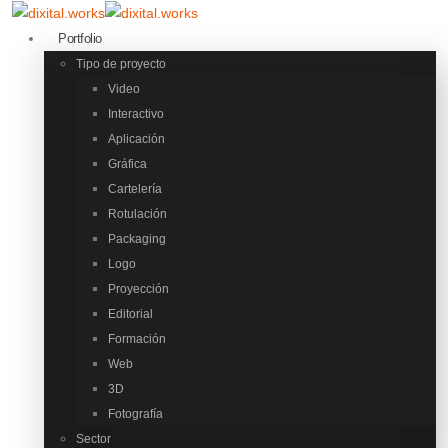
Portfolio
Tipo de proyecto
Video
Interactivo
Aplicación
Gráfica
Cartelería
Rotulación
Packaging
Logo
Proyección
Editorial
Formación
Web
3D
Fotografía
Sector