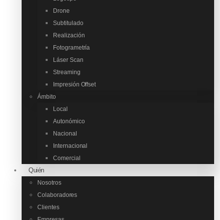
Drone
Subtitulado
Realización
Fotogrametría
Láser Scan
Streaming
Impresión Offset
Ámbito
Local
Autonómico
Nacional
Internacional
Comercial
Quién
Nosotros
Colaboradores
Clientes
Empresas