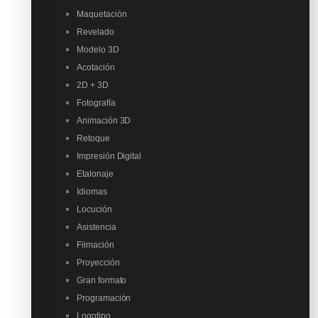
Maquetación
Revelado
Modelo 3D
Acotación
2D + 3D
Fotografía
Animación 3D
Retoque
Impresión Digital
Etalonaje
Idiomas
Locución
Asistencia
Filmación
Proyección
Gran formato
Programación
Logotipo