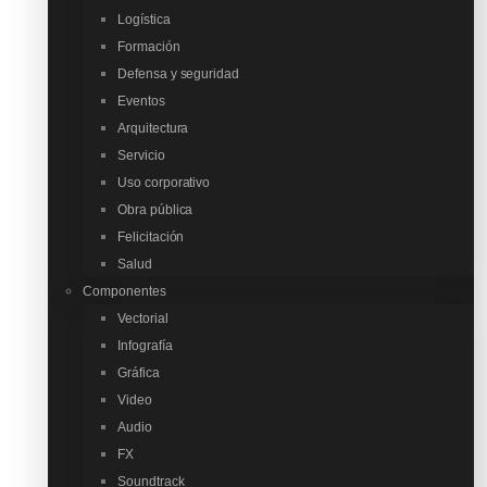
Logística
Formación
Defensa y seguridad
Eventos
Arquitectura
Servicio
Uso corporativo
Obra pública
Felicitación
Salud
Componentes
Vectorial
Infografía
Gráfica
Video
Audio
FX
Soundtrack