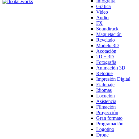
Infografía
Gráfica
Video
Audio
FX
Soundtrack
Maquetación
Revelado
Modelo 3D
Acotación
2D + 3D
Fotografía
Animación 3D
Retoque
Impresión Digital
Etalonaje
Idiomas
Locución
Asistencia
Filmación
Proyección
Gran formato
Programación
Logotipo
Drone