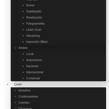
Drone
Subtitulado
Realización
Fotogrametría
Láser Scan
Streaming
Impresión Offset
Ámbito
Local
Autonómico
Nacional
Internacional
Comercial
Quién
Nosotros
Colaboradores
Clientes
Empresas