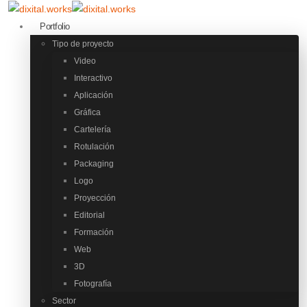
Portfolio
Tipo de proyecto
Video
Interactivo
Aplicación
Gráfica
Cartelería
Rotulación
Packaging
Logo
Proyección
Editorial
Formación
Web
3D
Fotografía
Sector