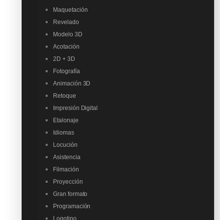
Maquetación
Revelado
Modelo 3D
Acotación
2D + 3D
Fotografía
Animación 3D
Retoque
Impresión Digital
Etalonaje
Idiomas
Locución
Asistencia
Filmación
Proyección
Gran formato
Programación
Logotipo