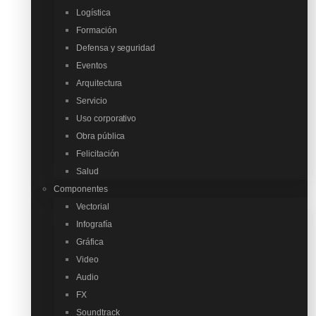
Logística
Formación
Defensa y seguridad
Eventos
Arquitectura
Servicio
Uso corporativo
Obra pública
Felicitación
Salud
Componentes
Vectorial
Infografía
Gráfica
Video
Audio
FX
Soundtrack