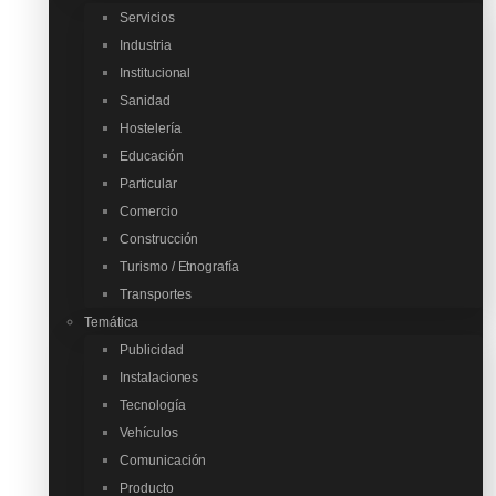
Servicios
Industria
Institucional
Sanidad
Hostelería
Educación
Particular
Comercio
Construcción
Turismo / Etnografía
Transportes
Temática
Publicidad
Instalaciones
Tecnología
Vehículos
Comunicación
Producto